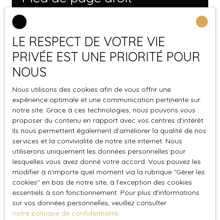
Recrutement
LE RESPECT DE VOTRE VIE
Nos honoraires
PRIVÉE EST UNE PRIORITÉ POUR
Mentions légales
NOUS
Politique de confidentialité
Plan du site
Nous utilisons des cookies afin de vous offrir une
expérience optimale et une communication pertinente sur
notre site. Grace à ces technologies, nous pouvons vous
Autres pages
proposer du contenu en rapport avec vos centres d'intérêt.
Ils nous permettent également d'améliorer la qualité de nos
services et la convivialité de notre site internet. Nous
Comment bien préparer son dossier d’achat
utiliserons uniquement les données personnelles pour
immobilier
lesquelles vous avez donné votre accord. Vous pouvez les
modifier à n'importe quel moment via la rubrique ″Gérer les
Les critères qui influencent le prix d’un bien
cookies″ en bas de notre site, à l'exception des cookies
immobilier à Romainville
essentiels à son fonctionnement. Pour plus d'informations
sur vos données personnelles, veuillez consulter
Comment fixer le bon prix pour vendre son
notre politique de confidentialité
.
bien immobilier