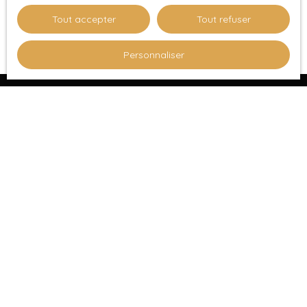
Tout accepter
Tout refuser
Personnaliser
JE RECHERCHE UN BIEN
Vente appartement Romainville (93230)
Vente appartement Livry-Gargan (93190)
Vente appartement Montreuil (93100)
Vente appartement Pantin (93500)
Vente appartement Alfortville (94140)
Vente local commercial Les Lilas (93260)